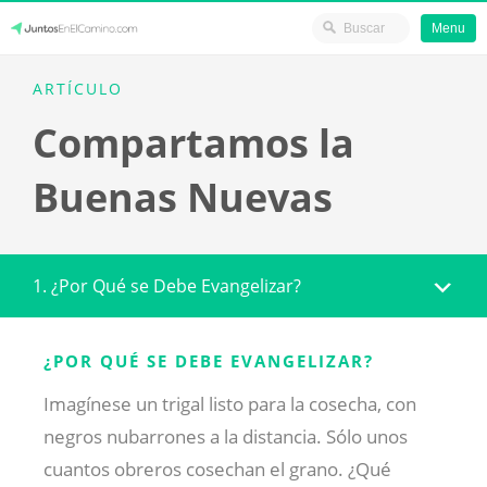
Menu
Skip
JuntosEnElCamino.com
ARTÍCULO
to
Compartamos la
content
Buenas Nuevas
1. ¿Por Qué se Debe Evangelizar?
¿POR QUÉ SE DEBE EVANGELIZAR?
Imagínese un trigal listo para la cosecha, con
negros nubarrones a la distancia. Sólo unos
cuantos obreros cosechan el grano. ¿Qué