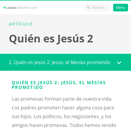
Menu
Skip
JuntosEnElCamino.com
ARTÍCULO
to
Quién es Jesús 2
content
2. Quién es Jesús 2: Jesús, el Mesías prometido
QUIÉN ES JESÚS 2: JESÚS, EL MESÍAS
PROMETIDO
Las promesas forman parte de nuestra vida.
Los padres prometen hacer alguna cosa para
sus hijos. Los políticos, los negociantes, y los
amigos hacen promesas. Todos hemos tenido