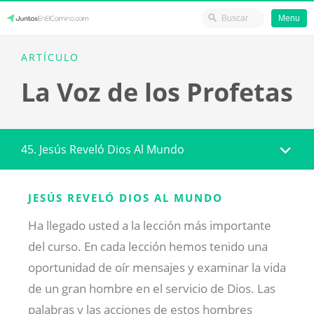
Menu
Skip
JuntosEnElCamino.com
ARTÍCULO
to
La Voz de los Profetas
content
45. Jesús Reveló Dios Al Mundo
JESÚS REVELÓ DIOS AL MUNDO
Ha llegado usted a la lección más importante
del curso. En cada lección hemos tenido una
oportunidad de oír mensajes y examinar la vida
de un gran hombre en el servicio de Dios. Las
palabras y las acciones de estos hombres