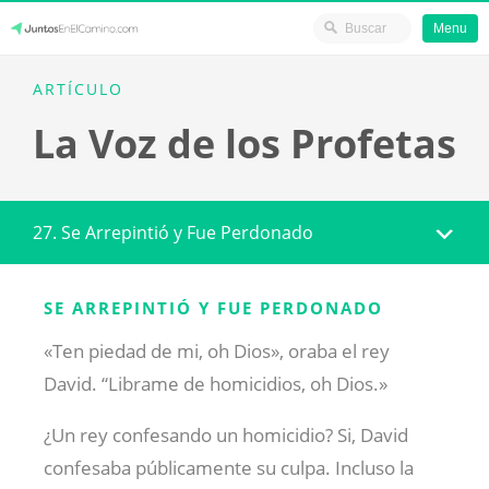
Menu
Skip
JuntosEnElCamino.com
ARTÍCULO
to
La Voz de los Profetas
content
27. Se Arrepintió y Fue Perdonado
SE ARREPINTIÓ Y FUE PERDONADO
«Ten piedad de mi, oh Dios», oraba el rey
David. “Librame de homicidios, oh Dios.»
¿Un rey confesando un homicidio? Si, David
confesaba públicamente su culpa. Incluso la